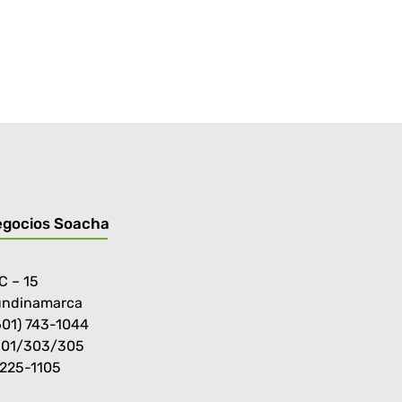
egocios Soacha
C – 15
undinamarca
601) 743-1044
301/303/305
-225-1105