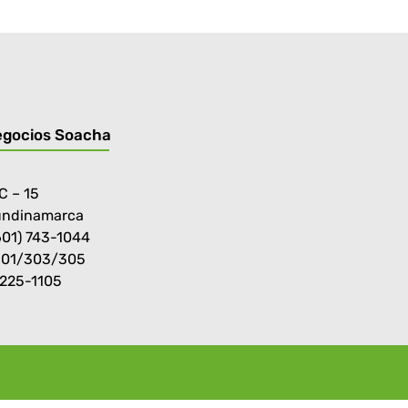
egocios Soacha
C – 15
undinamarca
601) 743-1044
301/303/305
-225-1105