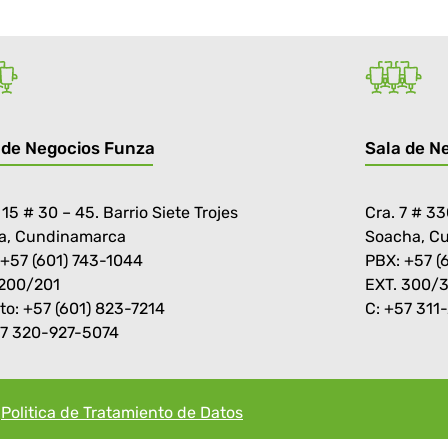
 de Negocios Funza
Sala de N
 15 # 30 – 45. Barrio Siete Trojes
Cra. 7 # 33
a, Cundinamarca
Soacha, C
 +57 (601) 743-1044
PBX: +57 (
 200/201
EXT. 300/
to: +57 (601) 823-7214
C: +57 311
57 320-927-5074
Politica de Tratamiento de Datos